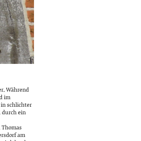
er. Während
d im
in schlichter
 durch ein
on Thomas
ersdorf am