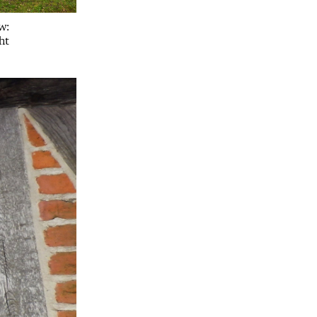
w:
ht