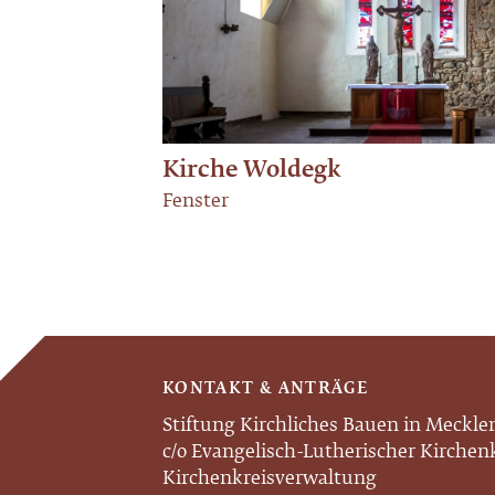
Kirche Woldegk
Fenster
KONTAKT & ANTRÄGE
Stiftung Kirchliches Bauen in Meckl
c/o Evangelisch-Lutherischer Kirche
Kirchenkreisverwaltung