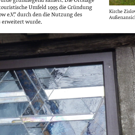
urde grundlegend saniert. Die Ortslage
touristische Umfeld 1995 die Gründung
Kirche Zislo
ow e.V.“ durch den die Nutzung des
Außenansic
 erweitert wurde.