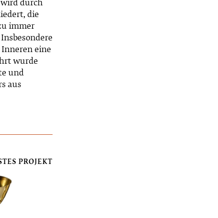
 wird durch
edert, die
zu immer
 Insbesondere
m Inneren eine
ührt wurde
te und
rs aus
STES PROJEKT