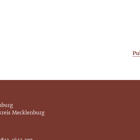
Pu
enburg
nkreis Mecklenburg