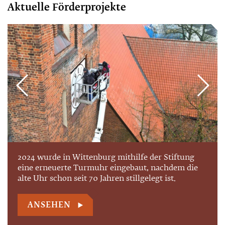
Aktuelle Förderprojekte
Die Restaurierungsarbeiten der vasa sacra (2
2024 wurde in Wittenburg mithilfe der Stiftung
Kelche mit Patenen und Oblatendosen) der
eine erneuerte Turmuhr eingebaut, nachdem die
Kirchengemeinde Proseken-Hohenkirchen wurden
alte Uhr schon seit 70 Jahren stillgelegt ist.
2015 mit 3.000 € bei einer Gesamtsumme von
11.300 € unterstützt.
ANSEHEN