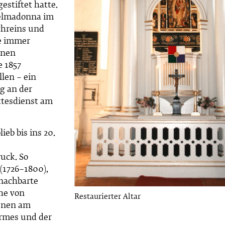
estiftet hatte.
helmadonna im
chreins und
de immer
enen
e 1857
len – ein
g an der
tesdienst am
ieb bis ins 20.
uck. So
(1726–1800),
enachbarte
ihe von
Restaurierter Altar
denen am
rmes und der