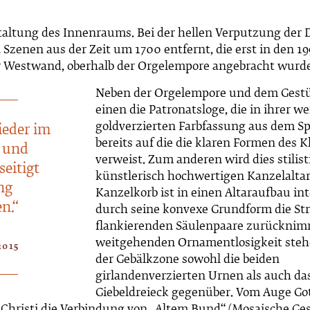
staltung des Innenraums. Bei der hellen Verputzung der
Szenen aus der Zeit um 1700 entfernt, die erst in den 1
er Westwand, oberhalb der Orgelempore angebracht wurd
Neben der Orgelempore und dem Gestü
einen die Patronatsloge, die in ihrer w
goldverzierten Farbfassung aus dem S
ieder im
bereits auf die die klaren Formen des 
- und
verweist. Zum anderen wird dies stilis
eitigt
künstlerisch hochwertigen Kanzelaltar
ng
Kanzelkorb ist in einen Altaraufbau int
n.“
durch seine konvexe Grundform die St
flankierenden Säulenpaare zurücknimm
weitgehenden Ornamentlosigkeit steh
015
der Gebälkzone sowohl die beiden
girlandenverzierten Urnen als auch das
Giebeldreieck gegenüber. Vom Auge Go