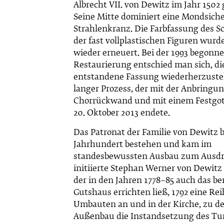
Albrecht VII. von Dewitz im Jahr 1502 g
Seine Mitte dominiert eine Mondsic
Strahlenkranz. Die Farbfassung des S
der fast vollplastischen Figuren wur
wieder erneuert. Bei der 1993 begonn
Restaurierung entschied man sich, di
entstandene Fassung wiederherzustel
langer Prozess, der mit der Anbringun
Chorrückwand und mit einem Festgot
20. Oktober 2013 endete.
Das Patronat der Familie von Dewitz bl
Jahrhundert bestehen und kam im
standesbewussten Ausbau zum Ausdr
initiierte Stephan Werner von Dewitz 
der in den Jahren 1778–85 auch das b
Gutshaus errichten ließ, 1792 eine Re
Umbauten an und in der Kirche, zu 
Außenbau die Instandsetzung des Tu