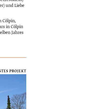
etzestafeln)
r) und Liebe
 Cölpin,
rs in Cölpin
selben Jahres
STES PROJEKT