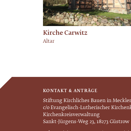
Kirche Carwitz
Altar
KONTAKT & ANTRÄGE
Stiftung Kirchliches Bauen in Meckl
c/o Evangelisch-Lutherischer Kirche
Kirchenkreisverwaltung
Sankt-Jürgens-Weg 23, 18273 Güstrow