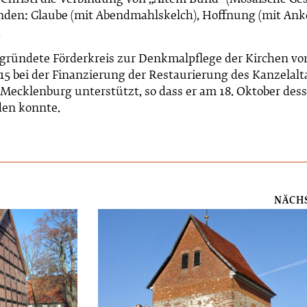
Christi die Verbindung von „Altem Bund“ (Mosaische Ges
den: Glaube (mit Abendmahlskelch), Hoffnung (mit Anke
.
gründete Förderkreis zur Denkmalpflege der Kirchen von
bei der Finanzierung der Restaurierung des Kanzelalta
 Mecklenburg unterstützt, so dass er am 18. Oktober des
en konnte.
NÄCH