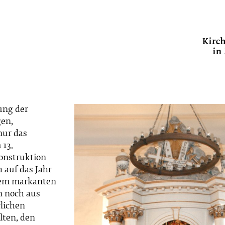
ung der
gen,
nur das
13.
onstruktion
 auf das Jahr
 dem markanten
n noch aus
rlichen
lten, den